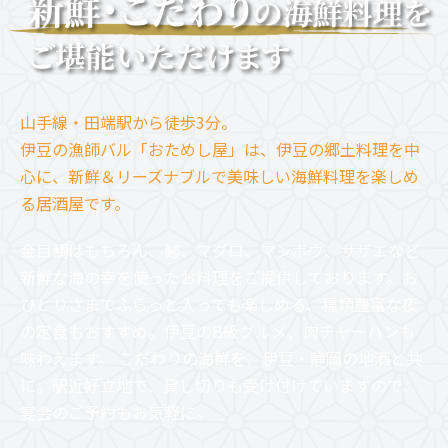
山手線・田端駅から徒歩3分。
伊豆の漁師バル「おためし屋」は、伊豆の郷土料理を中
心に、新鮮＆リーズナブルで美味しい海鮮料理を楽しめ
る居酒屋です。
金目鯛はもちろん、鯵、マグロ、マンボウ、サザエなど
新鮮な海の幸を使ったお料理をご提供しております。お
ひとりさまでふらっと入っても楽しめる、種類豊富な夜
の定食もおすすめ。伊豆のB級グルメ、肉チャーハンも
味わえます。 こだわりの海鮮を、伊豆・静岡の地酒と共
に。駅近好立地で、貸し切りも受け付けていますので、
宴会のご予約もお気軽に。