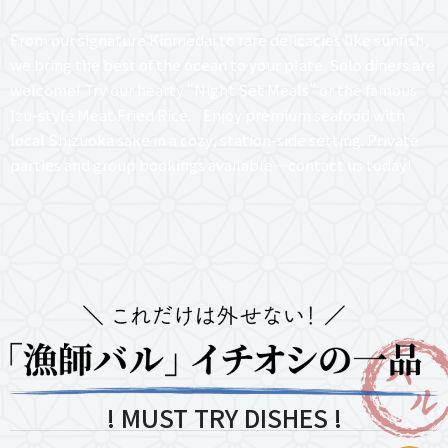
From our signature Kinmedai to rare delicacies like sunfish,
we bring the best of the ocean to your plate. Solo diners are
welcome! Try our hearty “Night Set Meals” or the famous
Izu-style Meat Fried Rice. Enjoy premium seafood with
local Shizuoka sake in a cozy, station-side setting. Private
parties and group bookings available—contact us today!
! MUST TRY DISHES !