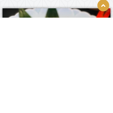
金目鯛の煮付け
Simmered Kinmedai (Splendid Alfonsino) in Sweet Soy Glaze