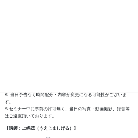
主催者のご紹介
ITプロフェッショナル倶楽部のご紹介
アクセラレータ(ITビジネス大学)のご案内
先端IT人財育成支援プログラムのご紹介
年収2000万超のDXコンサルタントのスキルとは？
年収2000万超のDXコンサルタントを目指すには？
年収2000万超のDXコンサルタントになる貴方の実現方法
情報交換
※ 当日予告なく時間配分・内容が変更になる可能性がございま
す。
※セミナー中に事前の許可無く、当日の写真・動画撮影、録音等
はご遠慮頂いております。
【講師：上嶋茂（うえじましげる）】