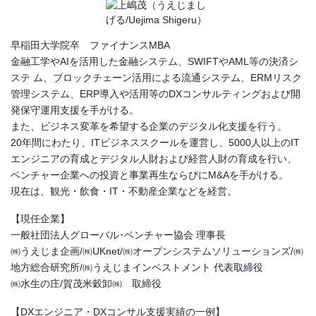
早稲田大学院卒 ファイナンスMBA
金融工学やAIを活用した金融システム、SWIFTやAML等の決済シ
ステ ム、ブロックチェーン活用による流通システム、ERMリスク
管理システム、ERP導入や活用等のDXコンサルティングおよび開
発保守運用支援を手がける。
また、ビジネス変革を希望する企業のデジタル化支援を行う。
20年間にわたり、ITビジネススクールを運営し、5000人以上のIT
エンジニアの育成とデジタル人財および経営人財の育成を行い、
ベンチャー企業への投資と事業再生ならびにM&Aを手がける。
現在は、観光・飲食・IT・不動産企業などを経営。
【現任企業】
一般社団法人グローバル･ベンチャー協会 理事長
㈱うえじま企画/㈱UKnet/㈱オープンシステムソリューションズ/㈱
地方総合研究所/㈱うえじまインベストメント 代表取締役
㈱水生の庄/賀茂米穀卸㈱ 取締役
【DXエンジニア・DXコンサル支援実績の一例】